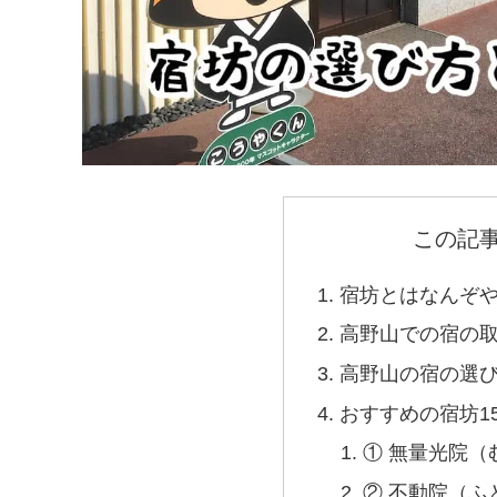
この記
宿坊とはなんぞ
高野山での宿の
高野山の宿の選
おすすめの宿坊1
① 無量光院（
② 不動院（ふ