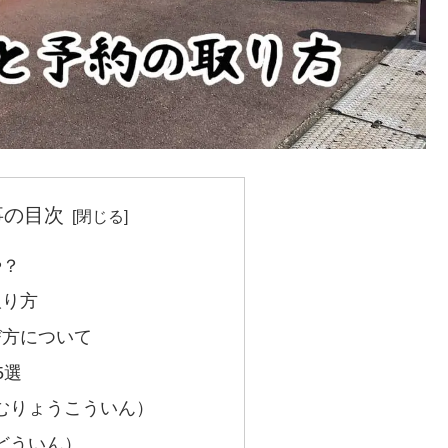
事の目次
や？
取り方
び方について
5選
むりょうこういん）
どういん）