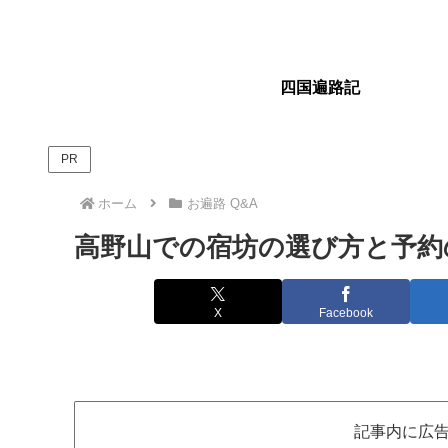
四国遍路記
PR
ホーム
お遍路 Q&A
高野山での宿坊の選び方と予約
X
Facebook
記事内に広