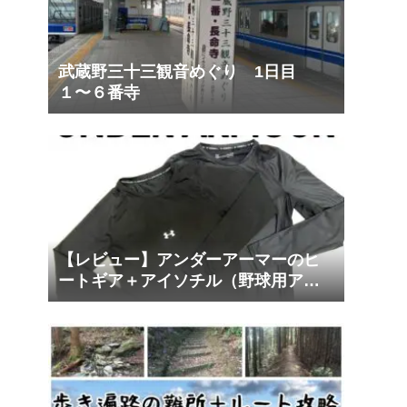
武蔵野三十三観音めぐり 1日目
１〜６番寺
【レビュー】アンダーアーマーのヒ
ートギア＋アイソチル（野球用アン
ダーシャツ）は運動用ベースレイヤ
ーに最適！