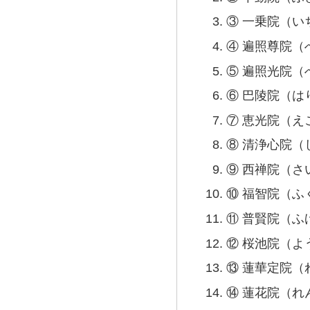
③ 一乗院（い
④ 遍照尊院（
⑤ 遍照光院（
⑥ 巴陵院（は
⑦ 恵光院（え
⑧ 清浄心院
⑨ 西禅院（さ
⑩ 福智院（ふ
⑪ 普賢院（ふ
⑫ 桜池院（よ
⑬ 蓮華定院（
⑭ 蓮花院（れ