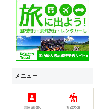
メニュー
四国遍路記
遍路装備