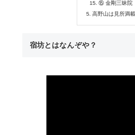
⑮ 金剛三昧
高野山は見所満
宿坊とはなんぞや？