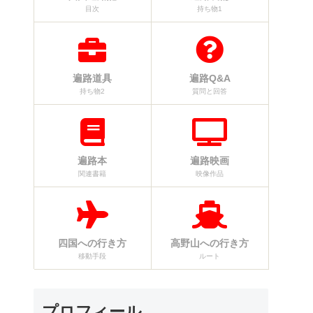
目次
持ち物1
遍路道具
遍路Q&A
持ち物2
質問と回答
遍路本
遍路映画
関連書籍
映像作品
四国への行き方
高野山への行き方
移動手段
ルート
プロフィール