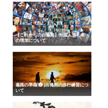
【これからのお遍路】外国人巡礼者
の増加について
遍路の準備 ❷ |出発前の歩行練習につ
いて