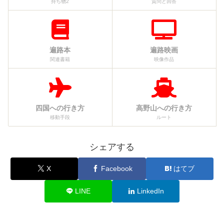
持ち物2
質問と回答
遍路本
遍路映画
関連書籍
映像作品
四国への行き方
高野山への行き方
移動手段
ルート
シェアする
X
Facebook
はてブ
LINE
LinkedIn