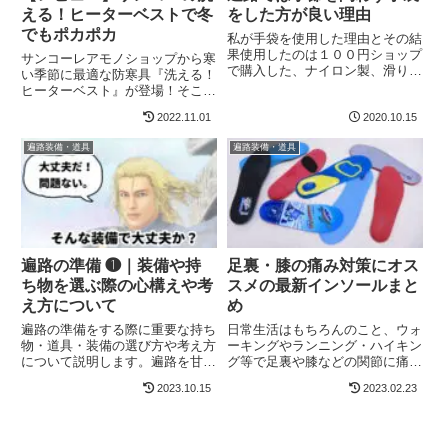
える！ヒーターベストで冬
をした方が良い理由
でもポカポカ
私が手袋を使用した理由とその結
果使用したのは１００円ショップ
サンコーレアモノショップから寒
で購入した、ナイロン製、滑り止
い季節に最適な防寒具『洗える！
め付き３本指ぬき手袋。主に紫外
ヒーターベスト』が登場！そこで
線からの保護目的でほぼ毎日着用
『洗える！ヒーターベスト』の良
していました。結果としては価格
2022.11.01
2020.10.15
い点・イマイチな点などをレビュ
を考えればそれに見合うだけの結
ーします。洗える！ヒーターベス
遍路装備・道具
遍路装備・道具
果は十分得られたのですが、か
トの特徴カラーは、ブラック。襟
な...
周りがすっきりしているので、
中...
遍路の準備 ❶｜装備や持
足裏・膝の痛み対策にオス
ち物を選ぶ際の心構えや考
スメの最新インソールまと
え方について
め
遍路の準備をする際に重要な持ち
日常生活はもちろんのこと、ウォ
物・道具・装備の選び方や考え方
ーキングやランニング・ハイキン
について説明します。遍路を甘く
グ等で足裏や膝などの関節に痛み
みていると失敗する遍路ブログや
がでやすい方はインソールを変え
2023.10.15
2023.02.23
書籍は成功者しか書いていない遍
ることで改善することもありま
路をする前に、他の人の遍路体験
す。そこでタイプの異なる３種の
を綴ったブログ等を読まれた方は
インソールをご紹介いたします。
多いと思います。中には若い女
足裏の痛み用インソール❶ ジェ