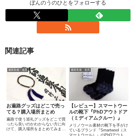
ぼんのうのひとをフォローする
関連記事
遍路装備・道具
遍路装備・道具
お遍路グッズはどこで売っ
【レビュー】スマートウー
てる？購入場所まとめ
ルの靴下『PhDアウトドア
（ミディアムクルー）』
遍路で使う巡礼グッズをどこで買
ったら良いのかわからない方に向
メリノウール素材の靴下を手がけ
けて、購入場所をまとめてみまし
ているブランド『Smartwool（ス
た。巡礼グッズは、『現地購入』
マートウール）』のPhDアウトド