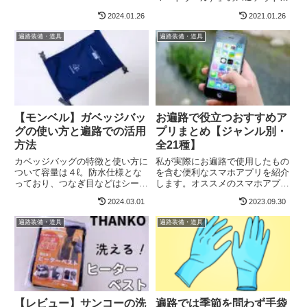
と『事前購入』の２つの方法があ
ア（ミディアムクルー）というモ
ります。遍路グッズや巡礼用品と
2024.01.26
2021.01.26
デルのレビューです。
呼ばれているものは、経本・数
Smartwool（スマートウール）っ
遍路装備・道具
遍路装備・道具
珠・白衣・納経帳・納経軸・御朱
てなんじゃらほい？主にメリノウ
印...
ールを使用した製品を手...
【モンベル】ガベッジバッ
お遍路で役立つおすすめア
グの使い方と遍路での活用
プリまとめ【ジャンル別・
方法
全21種】
カベッジバッグの特徴と使い方に
私が実際にお遍路で使用したもの
ついて容量は４ℓ。防水仕様とな
を含む便利なスマホアプリを紹介
っており、つなぎ目などはシーム
します。オススメのスマホアプリ
テープ処理されています。ジッパ
地図系Google MAP（グーグルマ
2024.03.01
2023.09.30
ータイプではなく、口は開きっぱ
ップ）遍路では必須といっても過
なしのロールタイプなので、物を
言ではない地図アプリです。
遍路装備・道具
遍路装備・道具
入れた後、１〜３回ほど折り返し
GPS機能を用いて自分の現在地
てバックルを止めます。なお上
が分かり、目的地を入力すれ...
部...
【レビュー】サンコーの洗
遍路では季節を問わず手袋