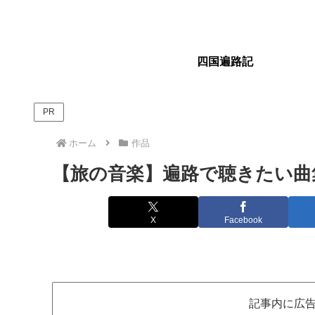
四国遍路記
PR
ホーム
作品
【旅の音楽】遍路で聴きたい曲集 
X
Facebook
記事内に広