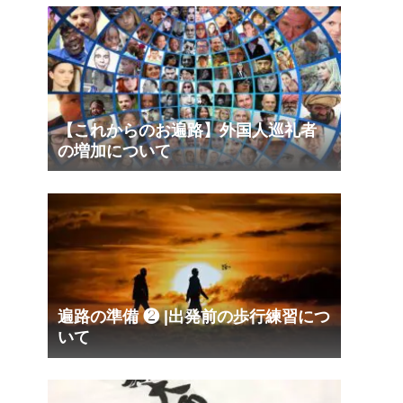
【これからのお遍路】外国人巡礼者
の増加について
遍路の準備 ❷ |出発前の歩行練習につ
いて