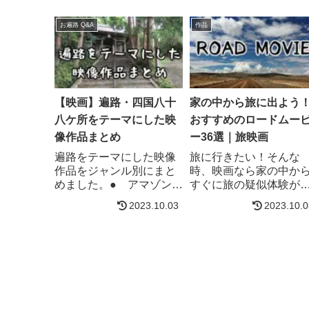
お遍路 Q&A
作品
【映画】遍路・四国八十
家の中から旅に出よう
八ケ所をテーマにした映
おすすめのロードムー
像作品まとめ
ー36選｜旅映画
遍路をテーマにした映像
旅に行きたい！そんな
作品をジャンル別にまと
時、映画なら家の中か
めました。● アマゾンプ
すぐに旅の疑似体験が
ライムビデオプライム会
きます。そこで洋画・
2023.10.03
2023.10.0
員の特典の１つであるア
画を問わず、オススメ
マゾンプライムビデオ。
ロードムービーをご紹
およそ1万本前後と本数は
します。ジャンル別オ
少ないですが、話題作
スメのロードムービー3
や、アマゾンオリジナル
選❶ 巡礼系星の旅人た
コンテンツも多数あり。
オススメ度 公開時間
有料作品も含めれば...
作国監督2010年...