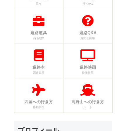
目次
持ち物1
遍路道具
遍路Q&A
持ち物2
質問と回答
遍路本
遍路映画
関連書籍
映像作品
四国への行き方
高野山への行き方
移動手段
ルート
プロフィール