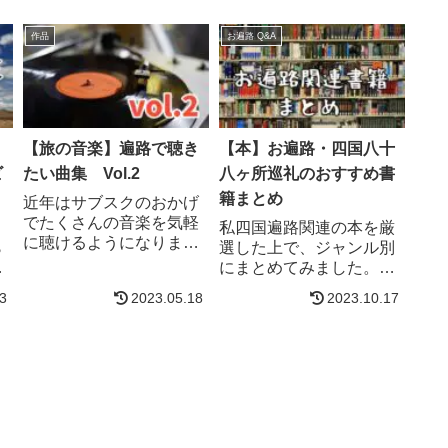
作品
お遍路 Q&A
！
【旅の音楽】遍路で聴き
【本】お遍路・四国八十
ビ
たい曲集 Vol.2
八ヶ所巡礼のおすすめ書
籍まとめ
近年はサブスクのおかげ
でたくさんの音楽を気軽
私四国遍路関連の本を厳
に聴けるようになりまし
ら
選した上で、ジャンル別
た。そしてやはり旅には
で
にまとめてみました。
音楽は欠かせません。そ
邦
Amazon電子書籍用端末
3
2023.05.18
2023.10.17
こで遍路中に聴きたい音
の
▶︎ Kindle（モノクロ・防
楽を歌詞重視で選曲しま
介
水機能搭載）▶︎ Fire（カ
した。❶ 気持ちを奮い立
ス
ラー対応・ネットや動画
たせたい時に（４曲）❷
6
視聴も可能）お遍路関連
雨の日に（4曲）❸ 夜に
ち
本※ NEWが付いているも
歩く時に（３曲...
制
のは、2022年・...