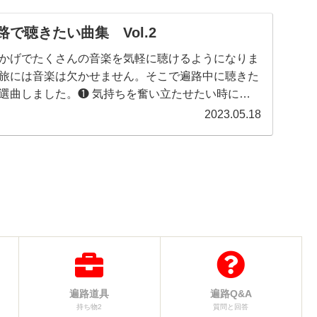
で聴きたい曲集 Vol.2
かげでたくさんの音楽を気軽に聴けるようになりま
旅には音楽は欠かせません。そこで遍路中に聴きた
選曲しました。❶ 気持ちを奮い立たせたい時に
（4曲）❸ 夜に歩く時に（３曲...
2023.05.18
遍路道具
遍路Q&A
持ち物2
質問と回答