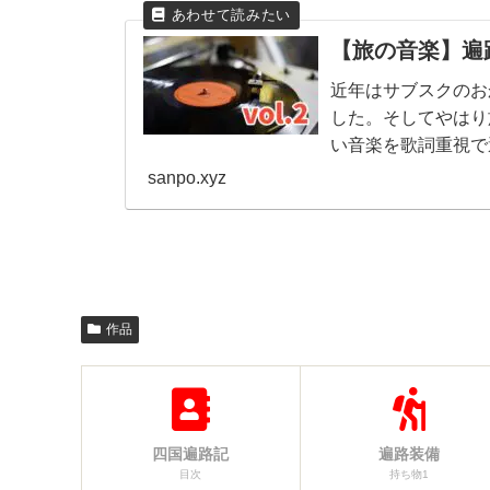
【旅の音楽】遍路
近年はサブスクのお
した。そしてやはり
い音楽を歌詞重視で
（４曲）❷ 雨の日に
sanpo.xyz
作品
四国遍路記
遍路装備
目次
持ち物1