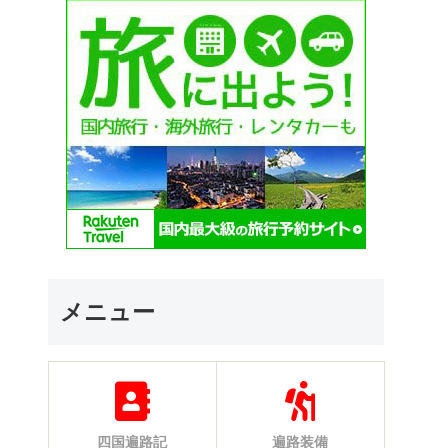
メニュー
四国遍路記
遍路装備