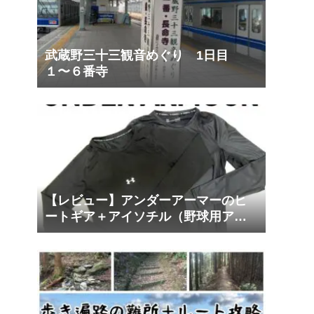
武蔵野三十三観音めぐり 1日目
１〜６番寺
【レビュー】アンダーアーマーのヒ
ートギア＋アイソチル（野球用アン
ダーシャツ）は運動用ベースレイヤ
ーに最適！