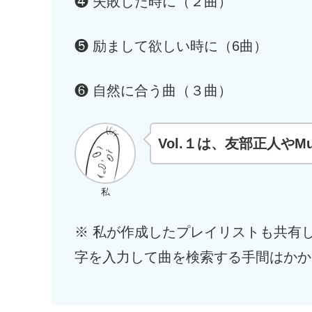
❹ 失敗した時に
（２曲）
❺ 励まして欲しい時に
（6曲）
❻ 自然に合う曲
（３曲）
Vol.１は、友部正人やM
私
※ 私が作成したプレイリストも共有
字を入力して曲を検索する手間はかか